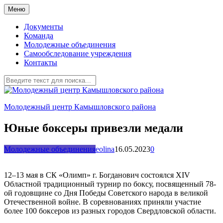
Перейти
Меню
к
содержимому
Документы
Команда
Молодежные объединения
Самообследование учреждения
Контакты
Молодежный центр Камышловского района
Юные боксеры привезли медали
Молодежные объединения
eolina
16.05.2023
0
12–13 мая в СК «Олимп» г. Богданович состоялся XIV
Областной традиционный турнир по боксу, посвященный 78-
ой годовщине со Дня Победы Советского народа в великой
Отечественной войне. В соревнованиях приняли участие
более 100 боксеров из разных городов Свердловской области.