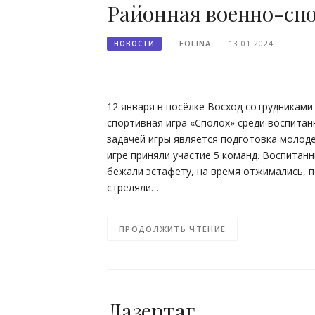
Районная военно-сп
EOLINA
13.01.2024
НОВОСТИ
12 января в посёлке Восход сотрудникам
спортивная игра «Сполох» среди воспита
задачей игры является подготовка молодё
игре приняли участие 5 команд. Воспитан
бежали эстафету, на время отжимались, 
стреляли…
ПРОДОЛЖИТЬ ЧТЕНИЕ
Лазертаг