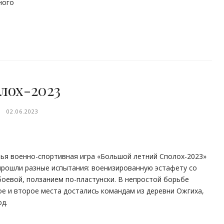
ного
лох-2023
02.06.2023
чья военно-спортивная игра «Большой летний Сполох-2023»
прошли разные испытания: военизированную эстафету со
оевой, ползанием по-пластунски. В непростой борьбе
ое и второе места достались командам из деревни Ожгиха,
д.