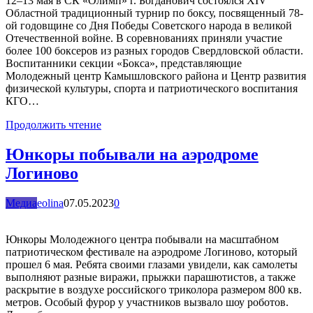
12–13 мая в СК «Олимп» г. Богданович состоялся XIV
Областной традиционный турнир по боксу, посвященный 78-
ой годовщине со Дня Победы Советского народа в великой
Отечественной войне. В соревнованиях приняли участие
более 100 боксеров из разных городов Свердловской области.
Воспитанники секции «Бокса», представляющие
Молодежный центр Камышловского района и Центр развития
физической культуры, спорта и патриотического воспитания
КГО…
Продолжить чтение
Юнкоры побывали на аэродроме
Логиново
Медиа
eolina
07.05.2023
0
Юнкоры Молодежного центра побывали на масштабном
патриотическом фестивале на аэродроме Логиново, который
прошел 6 мая. Ребята своими глазами увидели, как самолеты
выполняют разные виражи, прыжки парашютистов, а также
раскрытие в воздухе российского триколора размером 800 кв.
метров. Особый фурор у участников вызвало шоу роботов.